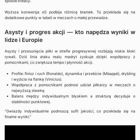
sposób kreacji.
Wyższa konwersja xG podbija różnicę bramek. To przekłada się na
dodatkowe punkty w tabeli w meczach o małej przewadze.
Asysty i progres akcji — kto napędza wyniki w
lidze i Europie
Asysty i przesunięcia piłki w strefie progresywnej rozbijają niskie bloki
rywali. Dziś linia ataku realu madryt zyskuje dzięki współpracy z
pomocnikami, co zwiększa tempo i płynność akcji.
Profile: finisz i ruch (Ronaldo), dynamika i przebicie (Mbappé), drybling
i wyjścia na flankę (Vinicius).
Współpraca z pomocnikami podnosi udział piłkarzy w meczach o
najwyższą stawkę.
Balans między indywidualnym błyskiem a strukturą decyduje o
stabilności punktowej.
“Gwiazdy indywidualnie podnoszą sufit jakości, co przekłada się na
finalne wyniki.”