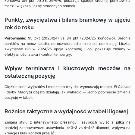
końcowa (84 pkt; 78:38; 26-6-6) pokazują spadek średniej punktów na
mecz i większą liczbę straconych bramek.
Punkty, zwycięstwa i bilans bramkowy w ujęciu
rok do roku
Porównanie:
95 pkt (2023/24) vs 84 pkt (2024/25 końcowo). Średnia
punktów na mecz spadła, co odzwierciedla mniejszą dominację. Liczba
zwycięstw (26 w 2024/25 opcja końcowa) i goli pokazuje zmiany w
efektywności ataku i kontroli tempa gry.
Wpływ terminarza i kluczowych meczów na
ostateczną pozycję
Ciężkie serie wyjazdów i mecze co trzy dni wymuszają rotacje.
El Clásico
i derby Madrytu często działają jak wahadło — jedno potknięcie zmienia
pozycję w tabeli.
Różnice taktyczne a wydajność w tabeli ligowej
Zmiana stylu z intensywnego pressingu i szybkich wyjść z piłką na
bardziej zachowawcze ustawienia (4-3-3 vs 4-4-2 diament) wpływa na
kreację i brak kontroli przejść.