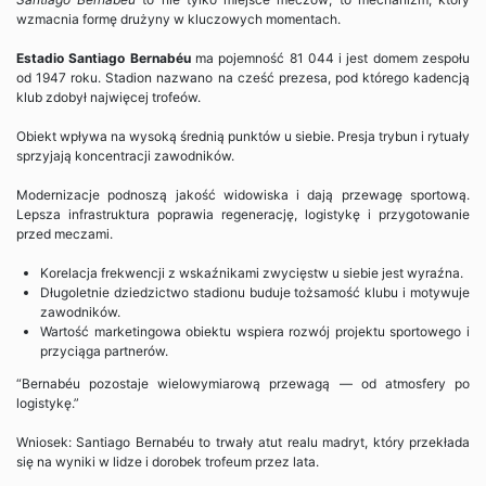
wzmacnia formę drużyny w kluczowych momentach.
Estadio Santiago Bernabéu
ma pojemność 81 044 i jest domem zespołu
od 1947 roku. Stadion nazwano na cześć prezesa, pod którego kadencją
klub zdobył najwięcej trofeów.
Obiekt wpływa na wysoką średnią punktów u siebie. Presja trybun i rytuały
sprzyjają koncentracji zawodników.
Modernizacje podnoszą jakość widowiska i dają przewagę sportową.
Lepsza infrastruktura poprawia regenerację, logistykę i przygotowanie
przed meczami.
Korelacja frekwencji z wskaźnikami zwycięstw u siebie jest wyraźna.
Długoletnie dziedzictwo stadionu buduje tożsamość klubu i motywuje
zawodników.
Wartość marketingowa obiektu wspiera rozwój projektu sportowego i
przyciąga partnerów.
“Bernabéu pozostaje wielowymiarową przewagą — od atmosfery po
logistykę.”
Wniosek: Santiago Bernabéu to trwały atut realu madryt, który przekłada
się na wyniki w lidze i dorobek trofeum przez lata.