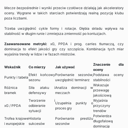
Mecze bezpośrednie
i wyniki przeciw czołówce działają jak akceleratory
oceny. Wygrane w takich starciach potwierdzają realną pozycję klubu
poza liczbami.
Trzeba uwzględnić cykle formy i rotacje. Głębia składu wpływa na
stabilność w długim runie i zmniejsza zmienność po kontuzjach.
Zaawansowane metryki:
xG, PPDA i prog. carries tłumaczą, czy
dominacja to efekt jakości gry czy szczęścia. Kombinacja tych miar
wyjaśnia trendy w lidze i w fazach mistrzów.
Znaczenie dla
Wskaźnik
Co mierzy
Jak używać
oceny
Efekt końcowy
Porównanie sezonów,
Podstawa oceny
Punkty i tabela
sezonu
uwzględnić terminarz
stabilności
Wskazuje
Różnica
Siła ataku i
Analiza dominacji w
przewagę
bramek
defensywy
meczach
jakościową
Tworzenie i
Wyjaśnia
Uzupełnia punkty o
xG / PPDA
odbieranie
przyczyny
proces gry
sytuacji
trendów
Potwierdza
Trofea krajowe
Historia
Porównanie prestiżu
długofalową
i europejskie
sukcesów
sezonów
dominację