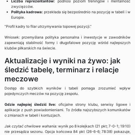
Liczba reprezentantów:
podnosi poziom treningów i mentalność
zwycięzców.
Polityka kadrowa:
przekłada się bezpośrednio na pozycję w tabeli i w
Europie.
“Profil kadry to filar utrzymywania topowej pozycji.”
Wniosek: przemyślana polityka personalna i inwestycje w zawodników
zapewniają stabilność formy i długofalowe pozycję wśród najlepszych
klubów piłkarskich na świecie.
Aktualizacje i wyniki na żywo: jak
śledzić tabelę, terminarz i relacje
meczowe
Dostęp do szybkich wyników i tabeli pomaga zrozumieć wpływ
pojedynczych meczów na pozycję zespołu.
Gdzie najlepiej śledzić live:
oficjalne strony klubu, serwisy ligowe i
aplikacje z push powiadomieniami. To źródła najszybszych komunikatów
o zmianach w tabeli i kontuzjach.
Jak czytać chwilowe wahania:
wynik po 8 kolejkach (21 pkt; 7-0-1; 19:10)
nie przesądza sezonu. Opcja końcowa 84 pkt (26-6-6; 78:38) pokazuje,