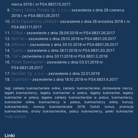
marca 2018 r. nr PS4.6831.15.2017.
Cherry Online Polska Sp. z o.o.
- zezwolenie z dnia 28 czerwca
2018 r. nr PS4.6831.26.2017.
BEM Operations Limited
- zezwolenie z dnia 26 września 2018 r. nr
PS4.6831.11.2017.
PZBuk
- zezwolenie z dnia 28.06.2018 nr PS4.6831.26.2017
BetFan
- zezwolenie z dnia 29.10.2018 nr PS4.6831.29.2017
eWinner
- zezwolenie z dnia 30.10.2018 nr PS4.6831.29.2017
Typiko
- zezwolenie z dnia 28.11.2018 nr PS4.6831.30.2017
Traf
- zezwolenie z dnia 30.11.2018 nr PS4.6831.3.2018
Polski Bukmacher
- zezwolenie z dnia 03.01.2019 nr
PS4.6831.28.2017
BestBet Sp. z o.o.
- zezwolenie z dnia 22.01.2019
Superbet
- zezwolenie z dnia 18.10.2019 nr PS4.6831.4.2017
tagi: zakłady bukmacherskie online, zaklady bukmacherskie, obstawianie meczy,
legalni bukmacherzy, legalny bukmacher w polsce, legalny bukmacher, legalny
bukmacher w polsce, legalne zakłady bukmacherskie w polsce, bukmacherzy,
bukmacher online, bukmacherzy w polsce, bukmacherzy online, bonusy
bukmacherskie, bonusy bukmacherskie 2018, forbet bonus, promocje
bukmacherskie, strony bukmacherskie, polscy bukmacherzy, polski bukmacher
male escort
Linki