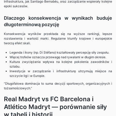
Infrastruktura, jak Santiago Bernabéu, oraz zarządzanie wspierały kolejne
epoki sukcesów.
Dlaczego konsekwencja w wynikach buduje
długoterminową pozycję
Konsekwencja wyników przekłada się na wyższe rankingi, lepsze
rozstawienia i wartość marki. Regularne triumfy krajowe i europejskie
tworzą efekt skali.
Legenda i ikony (np. Di Stéfano) kształtowały percepcję siły zespołu.
Więcej trofeów oznacza przewagę nad rywalami w długim okresie.
Kultura zwyciężania wpływa na kolejne pokolenia zawodników i
sztabu.
Inwestycje w zarządzanie i infrastrukturę utrzymują miejsce na
szczycie ligi i w Europie.
“Długofalowa dominacja to suma decyzji sportowych, organizacyjnych i
tożsamościowych.”
Real Madryt vs FC Barcelona i
Atlético Madryt — porównanie siły
w tabeli i historii