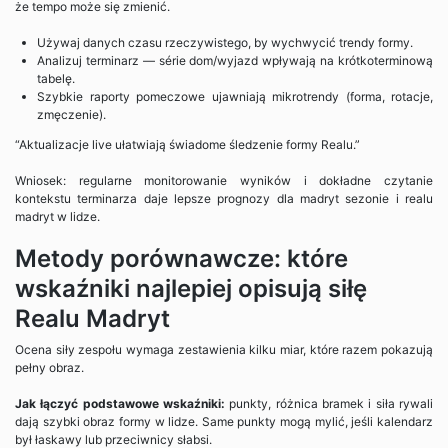
że tempo może się zmienić.
Używaj danych czasu rzeczywistego, by wychwycić trendy formy.
Analizuj terminarz — série dom/wyjazd wpływają na krótkoterminową
tabelę.
Szybkie raporty pomeczowe ujawniają mikrotrendy (forma, rotacje,
zmęczenie).
“Aktualizacje live ułatwiają świadome śledzenie formy Realu.”
Wniosek: regularne monitorowanie wyników i dokładne czytanie
kontekstu terminarza daje lepsze prognozy dla madryt sezonie i realu
madryt w lidze.
Metody porównawcze: które
wskaźniki najlepiej opisują siłę
Realu Madryt
Ocena siły zespołu wymaga zestawienia kilku miar, które razem pokazują
pełny obraz.
Jak łączyć podstawowe wskaźniki:
punkty, różnica bramek i siła rywali
dają szybki obraz formy w lidze. Same punkty mogą mylić, jeśli kalendarz
był łaskawy lub przeciwnicy słabsi.