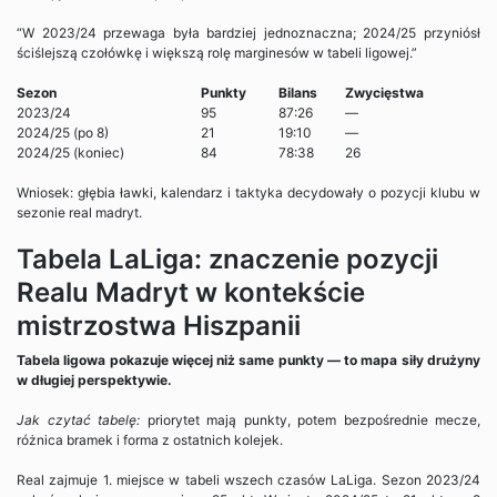
“W 2023/24 przewaga była bardziej jednoznaczna; 2024/25 przyniósł
ściślejszą czołówkę i większą rolę marginesów w tabeli ligowej.”
Sezon
Punkty
Bilans
Zwycięstwa
2023/24
95
87:26
—
2024/25 (po 8)
21
19:10
—
2024/25 (koniec)
84
78:38
26
Wniosek: głębia ławki, kalendarz i taktyka decydowały o pozycji klubu w
sezonie real madryt.
Tabela LaLiga: znaczenie pozycji
Realu Madryt w kontekście
mistrzostwa Hiszpanii
Tabela ligowa pokazuje więcej niż same punkty — to mapa siły drużyny
w długiej perspektywie.
Jak czytać tabelę:
priorytet mają punkty, potem bezpośrednie mecze,
różnica bramek i forma z ostatnich kolejek.
Real zajmuje 1. miejsce w tabeli wszech czasów LaLiga. Sezon 2023/24