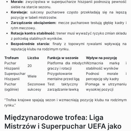
Morale:
zwycięstwa w superpucharze hiszpanii podnoszą pewność
siebie na starcie sezonu.
Korelacje:
sukcesy pucharowe często przekładają się na lepszą
pozycję w tabeli mistrzostw.
Zarządzanie obciążeniem:
mecze pucharowe testują głębię kadry i
rytm meczowy.
Rotacja kontra stabilność:
trener musi wyważyć ryzyko zmian składu
z potrzebą stabilnych wyników.
Bezpośrednie starcia:
finały z topowymi rywalami wpływają na
reputację klubu na rodzimym rynku.
Trofeum
Liczba
Funkcja w sezonie
Wpływ na pozycję
Puchar
Platforma dla młodych
Wzmacnia markę i
20
Hiszpanii
graczy i rotacji
stabilność wyników
Superpuchar
Przygotowanie
Podnosi morale i
Wiele
Hiszpanii
mentalne przed ligą
percepcję siły kadry
Puchar
Sezonowe
Test taktyczny i
Pomaga w utrzymaniu
(ogólnie)
sukcesy
zarządzanie ławką
wysokiej pozycji
“Trofea krajowe spajają sezon i wzmacniają pozycję klubu na rodzimym
rynku.”
Międzynarodowe trofea: Liga
Mistrzów i Superpuchar UEFA jako