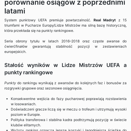
porównanie osiągów z poprzednimi
latami
System punktowy UEFA premiuje powtarzalność.
Real Madryt
z 15
triumfami w Pucharze Europy/Lidze Mistrzów ma silną bazę historyczną,
która przekłada się na punkty rankingowe.
Seria obrony tytułu w latach 2016–2018 oraz częste awanse do
ćwierćfinałów gwarantują stabilność pozycji w zestawieniach
europejskich.
Stałość wyników w Lidze Mistrzów UEFA a
punkty rankingowe
Punkty
do rankingu wynikają z awansów do kolejnych faz i bonusów za
rozgrywki grupowe oraz sezonowe osiągnięcia.
Konsekwentne wejścia do fazy pucharowej poprawiają rozstawienia
w losowaniach.
Doświadczeni gracze liczą się w meczu o trofeum i utrzymują wysoki
poziom w Europie.
Polityka transferowa i stabilna kadra podtrzymują pozycję w świecie
klubów elitarnych.
Wyższy ranking oznacza lepsze koszyki i łagodniejszą ścieżkę do