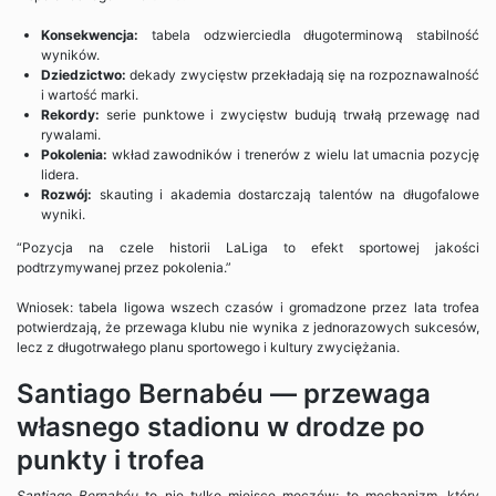
Konsekwencja:
tabela odzwierciedla długoterminową stabilność
wyników.
Dziedzictwo:
dekady zwycięstw przekładają się na rozpoznawalność
i wartość marki.
Rekordy:
serie punktowe i zwycięstw budują trwałą przewagę nad
rywalami.
Pokolenia:
wkład zawodników i trenerów z wielu lat umacnia pozycję
lidera.
Rozwój:
skauting i akademia dostarczają talentów na długofalowe
wyniki.
“Pozycja na czele historii LaLiga to efekt sportowej jakości
podtrzymywanej przez pokolenia.”
Wniosek: tabela ligowa wszech czasów i gromadzone przez lata trofea
potwierdzają, że przewaga klubu nie wynika z jednorazowych sukcesów,
lecz z długotrwałego planu sportowego i kultury zwyciężania.
Santiago Bernabéu — przewaga
własnego stadionu w drodze po
punkty i trofea
Santiago Bernabéu
to nie tylko miejsce meczów; to mechanizm, który