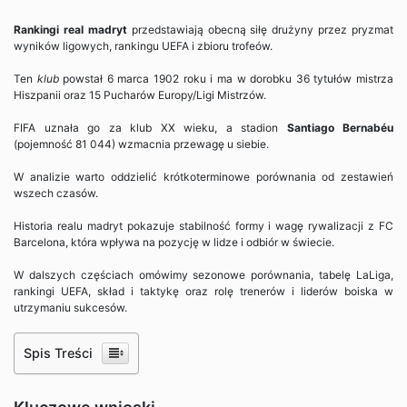
Rankingi real madryt
przedstawiają obecną siłę drużyny przez pryzmat
wyników ligowych, rankingu UEFA i zbioru trofeów.
Ten
klub
powstał 6 marca 1902 roku i ma w dorobku 36 tytułów mistrza
Hiszpanii oraz 15 Pucharów Europy/Ligi Mistrzów.
FIFA uznała go za klub XX wieku, a stadion
Santiago Bernabéu
(pojemność 81 044) wzmacnia przewagę u siebie.
W analizie warto oddzielić krótkoterminowe porównania od zestawień
wszech czasów.
Historia realu madryt pokazuje stabilność formy i wagę rywalizacji z FC
Barcelona, która wpływa na pozycję w lidze i odbiór w świecie.
W dalszych częściach omówimy sezonowe porównania, tabelę LaLiga,
rankingi UEFA, skład i taktykę oraz rolę trenerów i liderów boiska w
utrzymaniu sukcesów.
Spis Treści