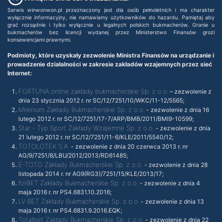
Serwis winwonwon.pl przeznaczony jest dla osób pełnoletnich i ma charakter
wyłącznie informacyjny, nie namawiamy użytkowników do hazardu. Pamiętaj aby
grać rozsądnie i tylko wyłącznie u legalnych polskich bukmacherów. Granie u
bukmacherów bez licencji wydanej przez Ministerstwo Finansów grozi
konsewencjami prawnymi.
Podmioty, które uzyskały zezwolenie Ministra Finansów na urządzanie i
prowadzenie działalności w zakresie zakładów wzajemnych przez sieć
Internet:
FORTUNA online zakłady bukmacherskie Sp. z o.o.
– zezwolenie z
dnia 23 stycznia 2012 r. nr SC/12/7251/10/WKC/11-12/5565;
Milenium Zakłady Bukmacherskie Sp. z o.o.
- zezwolenie z dnia 16
lutego 2012 r. nr SC/12/7251/17-7/ARP/BMB/2011/BMI9-10599;
Star - Typ Sport Zakłady Wzajemne Sp. z o.o.
- zezwolenie z dnia
21 lutego 2012 r. nr SC/12/7251/11-6/KLE/2011/5540/12;
TOTOLOTEK S.A.
- zezwolenie z dnia 20 czerwca 2013 r. nr
AG/9/7251/8/LBU/2012/2013/RD61485;
E-TOTO Zakłady Bukmacherskie Sp. z o.o.
- zezwolenie z dnia 28
listopada 2014 r. nr AG9(RG3)/7251/15/KLE/2013/17;
forBET Zakłady Bukmacherskie Sp. z o.o.
- zezwolenie z dnia 4
maja 2016 r. nr PS4.6831.10.2016;
LV BET Zakłady Bukmacherskie Sp. z o.o.
- zezwolenie z dnia 13
maja 2016 r. nr PS4.6831.9.2016.EQK;
Totalbet Zakłady Bukmacherskie Sp. z o.o.
- zezwolenie z dnia 22