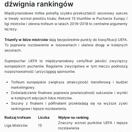
dźwignia rankingów
Międzynarodowe trofea potrafią szybko przekształcić sezonowy sukces
w trwały wzrost prestiżu klubu. Rekord 15 triumfów w Pucharze Europy /
ligi mistrzów i obrona trofeum w latach 2016–2018 to centralne argumenty
tej tezy.
Triumfy w lidze mistrzów
dają bezpośrednie punkty do klasyfikacji UEFA.
To poprawia rozstawienie w losowaniach i ułatwia drogę w kolejnych
sezonach.
Superpuchar UEFA
to międzynarodowy certyfikat jakości zwycięzcy
europejskich pucharów. Regularne zwycięstwa w tym meczu podnoszą
rozpoznawalność i przyciągają sponsorów.
Trofeum europejskie zwiększa atrakcyjność transferową i budżet
marketingowy.
Doświadczenie finałowe poprawia powtarzalność sukcesów i wyniki
w kolejnych edycjach lidze mistrzów.
Sezony z finałami i półfinałami przekładają się na wyższe zyski
rankingowe i lepsze rozstawienia.
Rodzaj trofeum
Liczba
Wpływ na ranking
Znaczny wzrost punktów UEFA i lepsze
Liga Mistrzów
15
rozstawienia