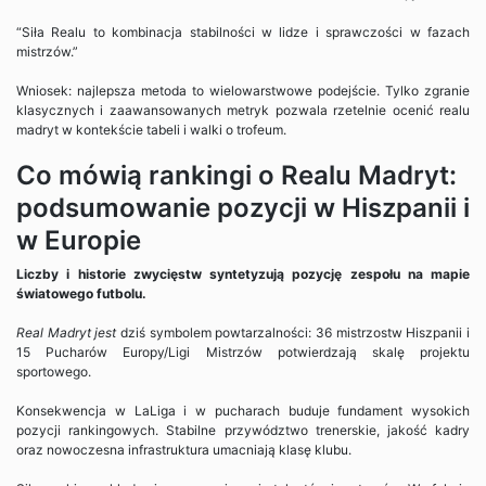
“Siła Realu to kombinacja stabilności w lidze i sprawczości w fazach
mistrzów.”
Wniosek: najlepsza metoda to wielowarstwowe podejście. Tylko zgranie
klasycznych i zaawansowanych metryk pozwala rzetelnie ocenić realu
madryt w kontekście tabeli i walki o trofeum.
Co mówią rankingi o Realu Madryt:
podsumowanie pozycji w Hiszpanii i
w Europie
Liczby i historie zwycięstw syntetyzują pozycję zespołu na mapie
światowego futbolu.
Real Madryt jest
dziś symbolem powtarzalności: 36 mistrzostw Hiszpanii i
15 Pucharów Europy/Ligi Mistrzów potwierdzają skalę projektu
sportowego.
Konsekwencja w LaLiga i w pucharach buduje fundament wysokich
pozycji rankingowych. Stabilne przywództwo trenerskie, jakość kadry
oraz nowoczesna infrastruktura umacniają klasę klubu.