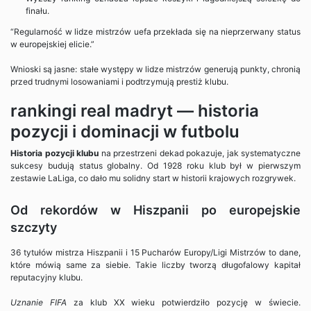
finału.
“Regularność w lidze mistrzów uefa przekłada się na nieprzerwany status
w europejskiej elicie.”
Wnioski są jasne: stałe występy w lidze mistrzów generują punkty, chronią
przed trudnymi losowaniami i podtrzymują prestiż klubu.
rankingi real madryt — historia
pozycji i dominacji w futbolu
Historia pozycji klubu
na przestrzeni dekad pokazuje, jak systematyczne
sukcesy budują status globalny. Od 1928 roku klub był w pierwszym
zestawie LaLiga, co dało mu solidny start w historii krajowych rozgrywek.
Od rekordów w Hiszpanii po europejskie
szczyty
36 tytułów mistrza Hiszpanii i 15 Pucharów Europy/Ligi Mistrzów to dane,
które mówią same za siebie. Takie liczby tworzą długofalowy kapitał
reputacyjny klubu.
Uznanie FIFA
za klub XX wieku potwierdziło pozycję w świecie.