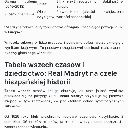
Obrona trofeum
Silny efekt reputacyjny i stabilność w
Unikat
(2016–2018)
Europie
Wiele
Potwierdzenie jakości i zwiększenie
Superpuchar UEFA
zwycięstw
wartości sponsorskiej
“Międzynarodowe laury to kluczowa dźwignia umacniająca pozycję klubu
w Europie.”
Wniosek: sukcesy w lidze mistrzów i pokrewne trofea tworzą synergię z
wynikami krajowymi. To podstawa długofalowej dominacji realu madryt i
budowy globalnego wizerunku.
Tabela wszech czasów i
dziedzictwo: Real Madryt na czele
hiszpańskiej historii
Tabela wszech czasów LaLiga obrazuje, jak stała jakość wyników
przekłada się na pozycję klubu.
Realu Madryt
przypisuje się pierwsze
miejsce w tym zestawieniu, co jest efektem dekad systematycznych
sukcesów.
Od 1929 roku klub wielokrotnie liderował sezonowe klasyfikacje. Z
dorobkiem 36 tytułów mistrzów, ta historia tworzy mocne podłoże dla
współczesnego wizerunku.