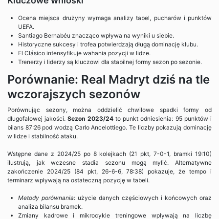
Kluczowe wnioski
Ocena miejsca drużyny wymaga analizy tabel, pucharów i punktów
UEFA.
Santiago Bernabéu znacząco wpływa na wyniki u siebie.
Historyczne sukcesy i trofea potwierdzają długą dominację klubu.
El Clásico intensyfikuje wahania pozycji w lidze.
Trenerzy i liderzy są kluczowi dla stabilnej formy sezon po sezonie.
Porównanie: Real Madryt dziś na tle
wczorajszych sezonów
Porównując sezony, można oddzielić chwilowe spadki formy od
długofalowej jakości.
Sezon 2023/24
to punkt odniesienia: 95 punktów i
bilans 87:26 pod wodzą Carlo Ancelottiego. Te liczby pokazują dominację
w lidze i stabilność ataku.
Wstępne dane z 2024/25 po 8 kolejkach (21 pkt, 7-0-1, bramki 19:10)
ilustrują, jak wczesne stadia sezonu mogą mylić. Alternatywne
zakończenie 2024/25 (84 pkt, 26-6-6, 78:38) pokazuje, że tempo i
terminarz wpływają na ostateczną pozycję w tabeli.
Metody porównania
: użycie danych częściowych i końcowych oraz
analiza bilansu bramek.
Zmiany kadrowe i mikrocykle treningowe wpływają na liczbę