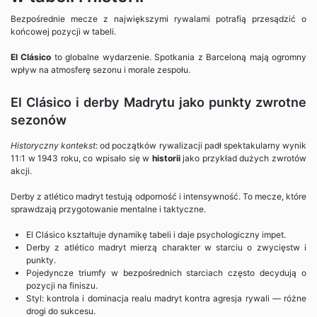
Bezpośrednie mecze z największymi rywalami potrafią przesądzić o
końcowej pozycji w tabeli.
El Clásico
to globalne wydarzenie. Spotkania z Barceloną mają ogromny
wpływ na atmosferę sezonu i morale zespołu.
El Clásico i derby Madrytu jako punkty zwrotne
sezonów
Historyczny kontekst
: od początków rywalizacji padł spektakularny wynik
11:1 w 1943 roku, co wpisało się w
historii
jako przykład dużych zwrotów
akcji.
Derby z atlético madryt testują odporność i intensywność. To mecze, które
sprawdzają przygotowanie mentalne i taktyczne.
El Clásico kształtuje dynamikę tabeli i daje psychologiczny impet.
Derby z atlético madryt mierzą charakter w starciu o zwycięstw i
punkty.
Pojedyncze triumfy w bezpośrednich starciach często decydują o
pozycji na finiszu.
Styl: kontrola i dominacja realu madryt kontra agresja rywali — różne
drogi do sukcesu.