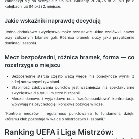
zakończył się na szczycie z 95 pkt. Warianty 2024/25 to 21 pkt po 8
kolejkach lub 84 pkt i 2. miejsce.
Jakie wskaźniki naprawdę decydują
Jedno dodatkowe zwycięstwo może przestawić układ czołówki, nawet
przy zbliżonym bilansie goli. Różnica bramek służy jako przybliżenie
dominacji zespołu.
Mecz bezpośredni, różnica bramek, forma — co
rozstrzyga o miejscu
Bezpośrednie starcia często ważą więcej niż pojedyncze wyniki z
niżej notowanymi rywalami.
Stabilność zdobywania punktów jest ważniejsza niż spektakularne
zwycięstwa dla tytułu mistrza hiszpanii.
Mecze domowe i wyjazdowe oraz “sześciopunktowe” konfrontacje
wpływają na psychologię i końcową pozycję w lidze.
“Kontrola meczów i regularność punktowania to fundament, dzięki
któremu klub pozostaje w walce o mistrzostwo Hiszpanii.”
Ranking UEFA i Liga Mistrzów: