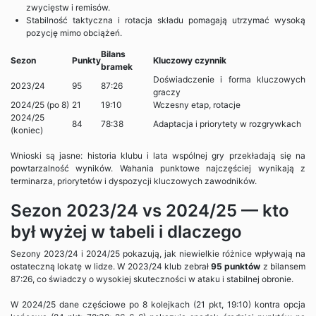
zwycięstw i remisów.
Stabilność taktyczna i rotacja składu pomagają utrzymać wysoką
pozycję mimo obciążeń.
Bilans
Sezon
Punkty
Kluczowy czynnik
bramek
Doświadczenie i forma kluczowych
2023/24
95
87:26
graczy
2024/25 (po 8)
21
19:10
Wczesny etap, rotacje
2024/25
84
78:38
Adaptacja i priorytety w rozgrywkach
(koniec)
Wnioski są jasne: historia klubu i lata wspólnej gry przekładają się na
powtarzalność wyników. Wahania punktowe najczęściej wynikają z
terminarza, priorytetów i dyspozycji kluczowych zawodników.
Sezon 2023/24 vs 2024/25 — kto
był wyżej w tabeli i dlaczego
Sezony 2023/24 i 2024/25 pokazują, jak niewielkie różnice wpływają na
ostateczną lokatę w lidze. W 2023/24 klub zebrał
95 punktów
z bilansem
87:26, co świadczy o wysokiej skuteczności w ataku i stabilnej obronie.
W 2024/25 dane częściowe po 8 kolejkach (21 pkt, 19:10) kontra opcja