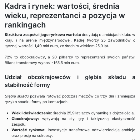
Kadra i rynek: wartości, średnia
wieku, reprezentanci a pozycja w
rankingach
Struktura zespołu i jego rynkowa wartość
decydują o ambicjach klubu w
kraju i na arenie międzynarodowej. Kadrę tworzy 25 zawodników o
łącznej wartości 1,40 mld euro, ze średnim wiekiem 25,9 lat.
72% to obcokrajowcy, a 20 piłkarzy to reprezentanci swoich państw.
Bilans transferowy wynosi -165,5 mln euro.
Udział obcokrajowców i głębia składu a
stabilność formy
Głębia składu
pozwala rotować podczas meczów co trzy dni i zmniejsza
ryzyko spadku formy po kontuzjach.
Wiek i doświadczenie:
średnia 25,9 lat łączy dynamikę z dojrzałością.
Obcokrajowcy:
wpływają na styl gry i taktyczną elastyczność
zespołu.
Wartość rynkowa:
inwestycje transferowe odzwierciedlają ambicje
oraz presję na sukcesy.