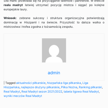
Siła marki przekłada się na przyciąganie talentów i partnerów. W efekcie
realu madryt
łatwiej utrzymać pozycję mistrza i sięgać po kolejne
europejskie laury.
Wniosek:
zebrane sukcesy i struktura organizacyjna potwierdzają
dominację w Hiszpanii i na świecie. Przyszłość to dalsza walka o
mistrzostwa i trofea zgodna z tożsamością zespołu.
admin
|
Tagged
aktualności piłkarskie
,
hiszpańska liga piłkarska
,
Liga
Hiszpańska
,
najlepsze drużyny piłkarskie
,
Piłka Nożna
,
Ranking piłkarski
,
Real Madryt
,
Real Madryt sezon 2021/2022
,
tabela ligowa Real Madryt
,
wyniki meczów Real Madryt