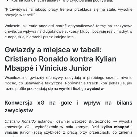
Rośnie rola danych i analityki w przygotowaniu pod rywala.
“Przewidywalna jakość pracy trenera przekłada się na stałe, wysokie
pozycje w tabeli.”
Wniosek: jak carlo ancelotti potrafi optymalizować formę na szczytowe
chwile, co wpływa na długofalowe sukcesy klubu i pozycję realu madryt w
europejskiej hierarchii przez kolejne lata.
Gwiazdy a miejsca w tabeli:
Cristiano Ronaldo kontra Kylian
Mbappé i Vinicius Junior
Współczesne gwiazdy ofensywy decydują o przebiegu sezonu równie
mocno, co ustawienie taktyczne. Porównanie trzech ikon pokazuje, jak
różne profile przekładają się na
wyniki
i liczbę
zwycięstw
.
Konwersja xG na gole i wpływ na bilans
zwycięstw
Cristiano Ronaldo
ustanowił dawniej wzorzec skuteczności — wysoka
konwersja xG i wykończenie w polu karnym. Dziś
kylian mbappé
i
vinicius junior
łączą szybkość z pracą przy przejściach, co zmienia