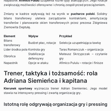
Napastnik
Afimico Pululu
uzupełnia różne typy atakujących. Jego rotacje
zwiększają możliwości ofensywne i chronią zespół przed przeciążeniem.
Zmiany w kadrze wpływają też na wynik w
pucharze polski
. Solidny
bilans transferowy ułatwia zarządzanie kontraktami, amortyzację
transferów i planowanie okien transferowych przez prezesa Zbigniewa
Ziemowita Deptułę.
Element
Wpływ
Przykład
Bilans
Budżet płac, rotacje
Selekcja uzupełniająca ławkę
transferowy
Lider środka pola
Kontrola gry
Taras Romanczuk – organizacja
Stabilizacja
Mateusz Skrzypczak – czytanie
Obrońca
defensywy
gry
Napastnik
Opcje w ataku
Afimico Pululu – rotacje i finisze
Trener, taktyka i tożsamość: rola
Adriana Siemieńca i kapitana
Kierunek sportowy
wyznacza trener Adrian Siemieniec. Jego model
stawia na intensywny pressing i zwartą organizację gry.
Istotną rolę odgrywają organizacja gry i pressing