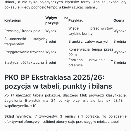
składu, a nie tylko pojedynczych błysków formy. Analiza jakości gry
pokazuje, kiedy podnosić tempo, a kiedy szukać balansu.
Wpływ na
Kryterium
Przykład
Ocena
pozycję
Więcej przechwytów,
Pressing / środek pola
Wysoki
Wysoka
szybkie kontry
Skuteczność stałych
Średni
Bramki z rzutów rożnych
Średnia
fragmentów
Konserwacja tempa przez
Przygotowanie fizyczne
Wysoki
Wysoka
90 min
Zamiana ustawienia w
Elastyczność taktyczna
Średni
Średnia
przerwie
PKO BP Ekstraklasa 2025/26:
pozycja w tabeli, punkty i bilans
Po 11 meczach
tabela pokazuje, dlaczego klub prowadzi klasyfikację.
Jagiellonia Białystok ma 24 punkty przy bilansie bramek 23:13 i
współczynniku +10.
Skład wyników:
7 zwycięstw, 3 remisy i 1 porażka. To połączenie
efektywnej ofensywy i solidnej obrony daje przewagę w miejscu tabeli.