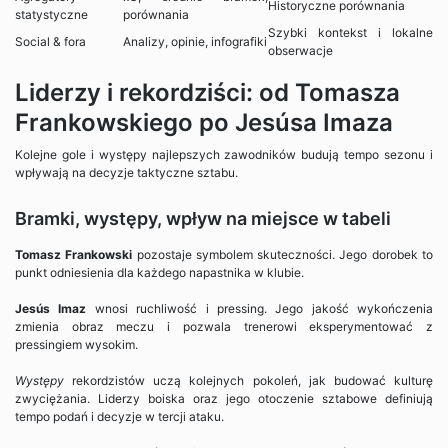
Historyczne porównania
statystyczne
porównania
Szybki kontekst i lokalne
Social & fora
Analizy, opinie, infografiki
obserwacje
Liderzy i rekordziści: od Tomasza
Frankowskiego po Jesúsa Imaza
Kolejne gole i występy najlepszych zawodników budują tempo sezonu i
wpływają na decyzje taktyczne sztabu.
Bramki, występy, wpływ na miejsce w tabeli
Tomasz Frankowski
pozostaje symbolem skuteczności. Jego dorobek to
punkt odniesienia dla każdego napastnika w klubie.
Jesús Imaz
wnosi ruchliwość i pressing. Jego jakość wykończenia
zmienia obraz meczu i pozwala trenerowi eksperymentować z
pressingiem wysokim.
Występy
rekordzistów uczą kolejnych pokoleń, jak budować kulturę
zwyciężania. Liderzy boiska oraz jego otoczenie sztabowe definiują
tempo podań i decyzje w tercji ataku.