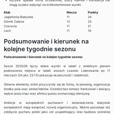
Ryzyka: spadek formy strzeleckiej, urazy liderów i kumulacja kar
mogą szybko wpłynąć na krótkoterminowe wyniki.
Klub
Mecze
Punkty
Jagiellonia Białystok
11
24
Górnik Zabrze
12
23
Cracovia
11
21
Lech
11
19
Podsumowanie i kierunek na
kolejne tygodnie sezonu
Podsumowanie i kierunek na kolejne tygodnie sezonu
Sezon 2025/26 łączy dobre wyniki w tabeli z ambitnym planem
podnoszenia miejsca w tabeli wszech czasów. Liderowanie po 11
meczach (24 pkt, 23:13) pokazuje skuteczność i stabilność.
Główne elementy, które
przyczyniły się
do formy, to pressing, organizacja
środka pola oraz wkład liderów. Dziedzictwo tomasz frankowski i bieżący
wpływ jesús imaz oraz afimico pululu wzmacniają ofensywę.
Ambicje w europejskich pucharach i doświadczenia białystok
europejskich mają wesprzeć rozwój organizacyjny. Ważne pozostaje też
zdobycie pucharu polski jako cel uzupełniający oraz budowa szerokiej