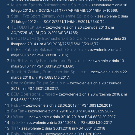
Milenium Zakłady Bukmacherskie Sp. z o.o.
- zezwolenie z dnia 16
lutego 2012 r. nr SC/12/7251/17-7/ARP/BMB/2011/BMI9-10599;
Star - Typ Sport Zakłady Wzajemne Sp. z o.o.
- zezwolenie z dnia
21 lutego 2012 r. nr SC/12/7251/11-6/KLE/2011/5540/12;
TOTOLOTEK S.A.
- zezwolenie z dnia 20 czerwca 2013 r. nr
AG/9/7251/8/LBU/2012/2013/RD61485;
E-TOTO Zakłady Bukmacherskie Sp. z o.o.
- zezwolenie z dnia 28
listopada 2014 r. nr AG9(RG3)/7251/15/KLE/2013/17;
forBET Zakłady Bukmacherskie Sp. z o.o.
- zezwolenie z dnia 4
maja 2016 r. nr PS4.6831.10.2016;
LV BET Zakłady Bukmacherskie Sp. z o.o.
- zezwolenie z dnia 13
maja 2016 r. nr PS4.6831.9.2016.EQK;
Totalbet Zakłady Bukmacherskie Sp. z o.o.
- zezwolenie z dnia 22
marca 2018 r. nr PS4.6831.15.2017.
Cherry Online Polska Sp. z o.o.
- zezwolenie z dnia 28 czerwca
2018 r. nr PS4.6831.26.2017.
BEM Operations Limited
- zezwolenie z dnia 26 września 2018 r. nr
PS4.6831.11.2017.
PZBuk
- zezwolenie z dnia 28.06.2018 nr PS4.6831.26.2017
BetFan
- zezwolenie z dnia 29.10.2018 nr PS4.6831.29.2017
eWinner
- zezwolenie z dnia 30.10.2018 nr PS4.6831.29.2017
Typiko
- zezwolenie z dnia 28.11.2018 nr PS4.6831.30.2017
Traf
- zezwolenie z dnia 30.11.2018 nr PS4.6831.3.2018
Polski Bukmacher
- zezwolenie z dnia 03.01.2019 nr