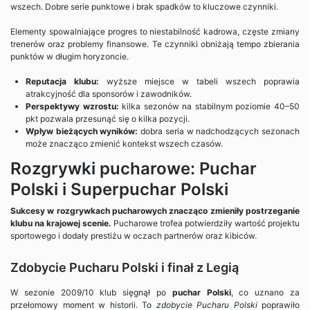
wszech. Dobre serie punktowe i brak spadków to kluczowe czynniki.
Elementy spowalniające progres to niestabilność kadrowa, częste zmiany
trenerów oraz problemy finansowe. Te czynniki obniżają tempo zbierania
punktów w długim horyzoncie.
Reputacja klubu:
wyższe miejsce w tabeli wszech poprawia
atrakcyjność dla sponsorów i zawodników.
Perspektywy wzrostu:
kilka sezonów na stabilnym poziomie 40–50
pkt pozwala przesunąć się o kilka pozycji.
Wpływ bieżących wyników:
dobra seria w nadchodzących sezonach
może znacząco zmienić kontekst wszech czasów.
Rozgrywki pucharowe: Puchar
Polski i Superpuchar Polski
Sukcesy w rozgrywkach pucharowych znacząco zmieniły postrzeganie
klubu na krajowej scenie.
Pucharowe trofea potwierdziły wartość projektu
sportowego i dodały prestiżu w oczach partnerów oraz kibiców.
Zdobycie Pucharu Polski i finał z Legią
W sezonie 2009/10 klub sięgnął po
puchar Polski
, co uznano za
przełomowy moment w historii. To
zdobycie Pucharu Polski
poprawiło