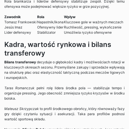
Rola bramkarza i liderów defensywy stabilizuje zespół. Dzięki temu
ofensywa może podejmować większe ryzyko w grze pozycyjnej.
Zawodnik
Rola
Wpływ
Tomasz Frankowski
Napastnik/ikona
Kluczowe gole w ważnych meczach
Jesús Imaz
Ofensywny lider
Ruchliwość, pressing, wykończenie
Lider defensywy
Stabilizator
Umożliwia ryzyko ofensywne
Kadra, wartość rynkowa i bilans
transferowy
Bilans transferowy
decyduje o głębokości kadry i możliwościach rotacji w
kluczowych okresach sezonu. Przemyślane zakupy i sprzedaże wpływają
na strukturę płac oraz elastyczność taktyczną podczas meczów ligowych
i europejskich.
Taras Romanczuk
pełni rolę lidera środka pola — stabilizuje tempo i
organizuje pressing. Jego obecność zmniejsza ryzyko kryzysów w środku
boiska.
Mateusz Skrzypczak
to profil środkowego obrońcy, który równoważy fazy
gry dzięki czytaniu sytuacji i asekuracji. Taka para profilów podnosi
wartość sportową składu.