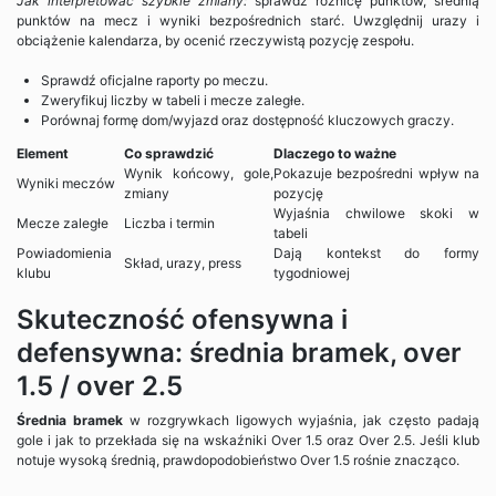
Jak interpretować szybkie zmiany:
sprawdź różnicę punktów, średnią
punktów na mecz i wyniki bezpośrednich starć. Uwzględnij urazy i
obciążenie kalendarza, by ocenić rzeczywistą pozycję zespołu.
Sprawdź oficjalne raporty po meczu.
Zweryfikuj liczby w tabeli i mecze zaległe.
Porównaj formę dom/wyjazd oraz dostępność kluczowych graczy.
Element
Co sprawdzić
Dlaczego to ważne
Wynik końcowy, gole,
Pokazuje bezpośredni wpływ na
Wyniki meczów
zmiany
pozycję
Wyjaśnia chwilowe skoki w
Mecze zaległe
Liczba i termin
tabeli
Powiadomienia
Dają kontekst do formy
Skład, urazy, press
klubu
tygodniowej
Skuteczność ofensywna i
defensywna: średnia bramek, over
1.5 / over 2.5
Średnia bramek
w rozgrywkach ligowych wyjaśnia, jak często padają
gole i jak to przekłada się na wskaźniki Over 1.5 oraz Over 2.5. Jeśli klub
notuje wysoką średnią, prawdopodobieństwo Over 1.5 rośnie znacząco.