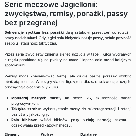
Serie meczowe Jagiellonii:
zwycięstwa, remisy, porażki, passy
bez przegranej
Sekwencje spotkań bez porażki
dają sztabowi przestrzeń do rotacji i
pracy nad detalami. Gdy jagiellonia białystok notuje passy, rośnie pewność
zespołu i stabilność taktyczna.
Przez serię zwycięstw zmienia się też
pozycja
w tabeli. Kilka wygranych
z rzędu przekłada się na punkty na mecz i lepsze cele przed kolejnymi
spotkaniami.
Remisy mogą konserwować formę, ale długie pasma porażek szybko
obniżają morale. W rozgrywkach ligowych dłuższe sekwencje często
przesądzają o ocenie siły klubu.
Monitoruj metryki:
punkty na mecz, xG, skuteczność podań
progresywnych.
Taktyka sztabu:
wykorzystanie passy do mikroregeneracji i rotacji
bez utraty jakości gry.
Rola kibiców:
wśród kibiców pasy budują narrację sezonu i
oczekiwania przed każdym meczu.
Element
Wpływ
Działanie