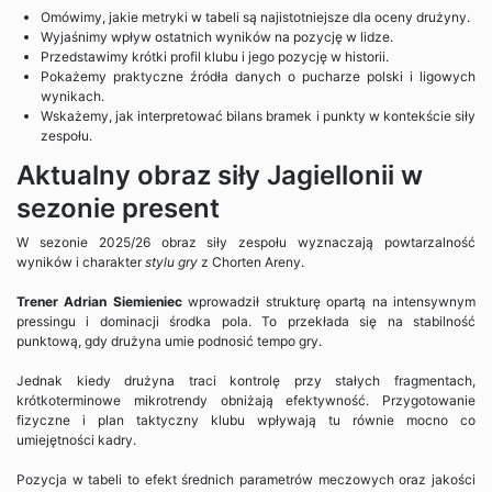
Omówimy, jakie metryki w tabeli są najistotniejsze dla oceny drużyny.
Wyjaśnimy wpływ ostatnich wyników na pozycję w lidze.
Przedstawimy krótki profil klubu i jego pozycję w historii.
Pokażemy praktyczne źródła danych o pucharze polski i ligowych
wynikach.
Wskażemy, jak interpretować bilans bramek i punkty w kontekście siły
zespołu.
Aktualny obraz siły Jagiellonii w
sezonie present
W sezonie 2025/26 obraz siły zespołu wyznaczają powtarzalność
wyników i charakter
stylu gry
z Chorten Areny.
Trener Adrian Siemieniec
wprowadził strukturę opartą na intensywnym
pressingu i dominacji środka pola. To przekłada się na stabilność
punktową, gdy drużyna umie podnosić tempo gry.
Jednak kiedy drużyna traci kontrolę przy stałych fragmentach,
krótkoterminowe mikrotrendy obniżają efektywność. Przygotowanie
fizyczne i plan taktyczny klubu wpływają tu równie mocno co
umiejętności kadry.
Pozycja w tabeli to efekt średnich parametrów meczowych oraz jakości