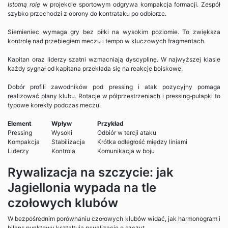
Istotną rolę
w projekcie sportowym odgrywa kompakcja formacji. Zespół
szybko przechodzi z obrony do kontrataku po odbiorze.
Siemieniec wymaga gry bez piłki na wysokim poziomie. To zwiększa
kontrolę nad przebiegiem meczu i tempo w kluczowych fragmentach.
Kapitan oraz liderzy szatni wzmacniają dyscyplinę. W najwyższej klasie
każdy sygnał od kapitana przekłada się na reakcje boiskowe.
Dobór profili zawodników pod pressing i atak pozycyjny pomaga
realizować plany klubu. Rotacje w półprzestrzeniach i pressing‑pułapki to
typowe korekty podczas meczu.
Element
Wpływ
Przykład
Pressing
Wysoki
Odbiór w tercji ataku
Kompakcja
Stabilizacja
Krótka odległość między liniami
Liderzy
Kontrola
Komunikacja w boju
Rywalizacja na szczycie: jak
Jagiellonia wypada na tle
czołowych klubów
W bezpośrednim porównaniu czołowych klubów widać, jak harmonogram i
bilans punktowy kształtują rywalizację o szczyt.