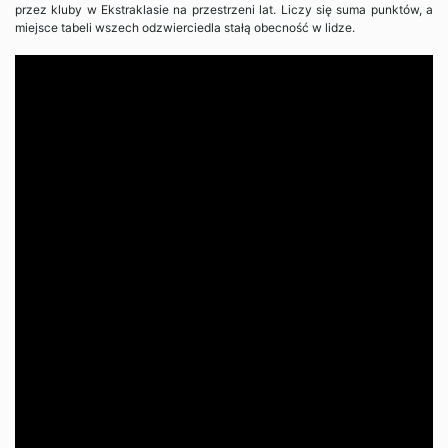
przez kluby w Ekstraklasie na przestrzeni lat. Liczy się suma punktów, a
miejsce tabeli wszech odzwierciedla stałą obecność w lidze.