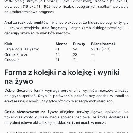
W tle presję utrzymują Górnik (23 pkt, 12 meczów), Cracovia (21 pkt, 11)
oraz Lech (19 pkt, 11). Różnice w liczbie rozegranych spotkań wpływają
na krótkoterminowe prognozy.
Analiza rozkładu punktów i bilansu wskazuje, że kluczowe segmenty gry
— szybkie przejścia, stałe fragmenty i organizacja niskiego pressingu —
generują przewagi w wyników meczów.
Klub
Mecze
Punkty
Bilans bramek
Jagiellonia Białystok
11
24
23:13 (+10)
Górnik Zabrze
12
23
—
Cracovia
11
21
—
Forma z kolejki na kolejkę i wyniki
na żywo
Dobre śledzenie formy wymaga porównania wyników meczów z liczbą
zaległych spotkań. Szybkie porównanie pokaże, czy spadek w tabeli to
efekt realnej słabości, czy tylko różnicy w rozegranych starciach.
Gdzie obserwować na żywo:
oficjalne serwisy ligowe, aplikacje live
ticker oraz konto klubu w media społecznościowe. Te źródła dostarczają
natychmiastowe aktualizacje o składzie i zmianach w meczu.