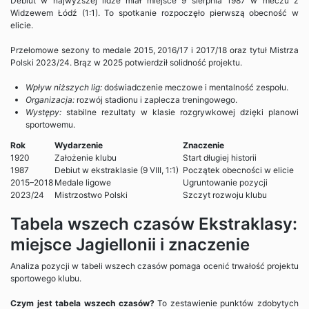
Debiut w najwyższej lidze miał miejsce 9 sierpnia 1987 w meczu z
Widzewem Łódź (1:1). To spotkanie rozpoczęło pierwszą obecność w
elicie.
Przełomowe sezony to medale 2015, 2016/17 i 2017/18 oraz tytuł Mistrza
Polski 2023/24. Brąz w 2025 potwierdził solidność projektu.
Wpływ niższych lig:
doświadczenie meczowe i mentalność zespołu.
Organizacja:
rozwój stadionu i zaplecza treningowego.
Występy:
stabilne rezultaty w klasie rozgrywkowej dzięki planowi
sportowemu.
Rok
Wydarzenie
Znaczenie
1920
Założenie klubu
Start długiej historii
1987
Debiut w ekstraklasie (9 VIII, 1:1)
Początek obecności w elicie
2015–2018
Medale ligowe
Ugruntowanie pozycji
2023/24
Mistrzostwo Polski
Szczyt rozwoju klubu
Tabela wszech czasów Ekstraklasy:
miejsce Jagiellonii i znaczenie
Analiza pozycji w tabeli wszech czasów pomaga ocenić trwałość projektu
sportowego klubu.
Czym jest tabela wszech czasów?
To zestawienie punktów zdobytych