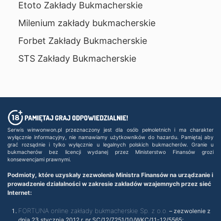
Etoto Zakłady Bukmacherskie
Milenium zakłady bukmacherskie
Forbet Zakłady Bukmacherskie
STS Zakłady Bukmacherskie
Serwis winwonwon.pl przeznaczony jest dla osób pełnoletnich i ma charakter
wyłącznie informacyjny, nie namawiamy użytkowników do hazardu. Pamiętaj aby
grać rozsądnie i tylko wyłącznie u legalnych polskich bukmacherów. Granie u
bukmacherów bez licencji wydanej przez Ministerstwo Finansów grozi
konsewencjami prawnymi.
Podmioty, które uzyskały zezwolenie Ministra Finansów na urządzanie i
prowadzenie działalności w zakresie zakładów wzajemnych przez sieć
Internet:
FORTUNA online zakłady bukmacherskie Sp. z o.o.
– zezwolenie z
dnia 23 stycznia 2012 r. nr SC/12/7251/10/WKC/11-12/5565;