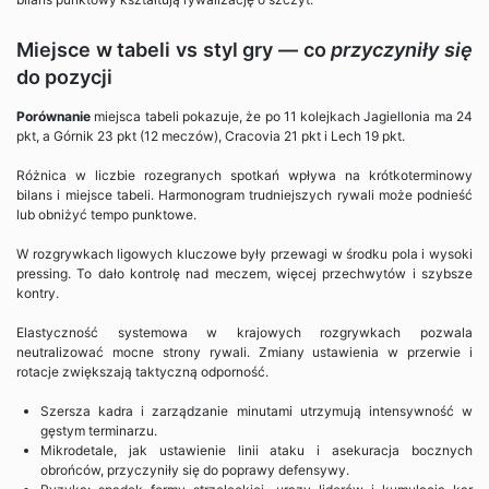
Miejsce w tabeli vs styl gry — co
przyczyniły się
do pozycji
Porównanie
miejsca tabeli pokazuje, że po 11 kolejkach Jagiellonia ma 24
pkt, a Górnik 23 pkt (12 meczów), Cracovia 21 pkt i Lech 19 pkt.
Różnica w liczbie rozegranych spotkań wpływa na krótkoterminowy
bilans i miejsce tabeli. Harmonogram trudniejszych rywali może podnieść
lub obniżyć tempo punktowe.
W rozgrywkach ligowych kluczowe były przewagi w środku pola i wysoki
pressing. To dało kontrolę nad meczem, więcej przechwytów i szybsze
kontry.
Elastyczność systemowa w krajowych rozgrywkach pozwala
neutralizować mocne strony rywali. Zmiany ustawienia w przerwie i
rotacje zwiększają taktyczną odporność.
Szersza kadra i zarządzanie minutami utrzymują intensywność w
gęstym terminarzu.
Mikrodetale, jak ustawienie linii ataku i asekuracja bocznych
obrońców, przyczyniły się do poprawy defensywy.