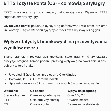
BTTS i czyste konta (CS) – co mówią o stylu gry
BTTS
wskazuje, czy oba zespoły zdobywają gole. Wysokie BTTS
sugeruje otwarty styl gry.
CS (czyste konta)
pokazuje dyscyplinę defensywną i rolę bramkarz oraz
linii obrony. Częste CS obniżają ryzyko meczów z wysoką liczbą goli.
Wpływ statystyk bramkowych na przewidywania
wyników meczu
Bilans bramek i rozkład goli (połówki, stałe fragmenty) zwiększają
precyzję prognoz. Tempo podań i pressing wpływają na tworzenie szans i
odbiory w tercji ataku.
Uwzględnij średnią goli przy ocenie Over/Under.
Porównaj BTTS i CS z formą rywala.
Sprawdź dostępność kluczowych zawodników przed typowaniem.
Wskaźnik
Co ocenia
Wpływ na prognozę
Średnia bramek
Ofensywa/defensywa
Over 1.5 / 2.5
BTTS
Obie drużyny strzelą
Otwarte mecze
CS
Czyste konto
Defensywna stabilność