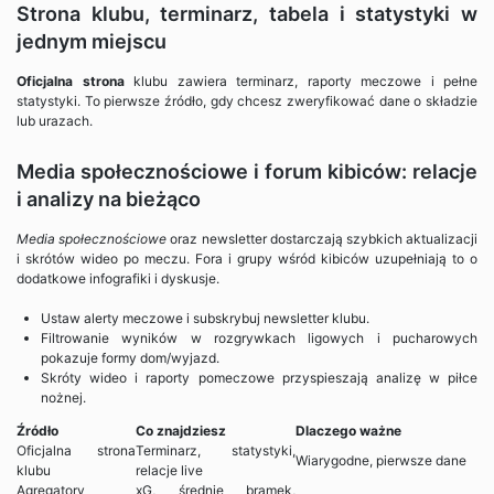
Strona klubu, terminarz, tabela i statystyki w
jednym miejscu
Oficjalna strona
klubu zawiera terminarz, raporty meczowe i pełne
statystyki. To pierwsze źródło, gdy chcesz zweryfikować dane o składzie
lub urazach.
Media społecznościowe i forum kibiców: relacje
i analizy na bieżąco
Media społecznościowe
oraz newsletter dostarczają szybkich aktualizacji
i skrótów wideo po meczu. Fora i grupy wśród kibiców uzupełniają to o
dodatkowe infografiki i dyskusje.
Ustaw alerty meczowe i subskrybuj newsletter klubu.
Filtrowanie wyników w rozgrywkach ligowych i pucharowych
pokazuje formy dom/wyjazd.
Skróty wideo i raporty pomeczowe przyspieszają analizę w piłce
nożnej.
Źródło
Co znajdziesz
Dlaczego ważne
Oficjalna strona
Terminarz, statystyki,
Wiarygodne, pierwsze dane
klubu
relacje live
Agregatory
xG, średnie bramek,