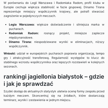
W porównaniu do Legii Warszawa i Radomiaka Radom, profil klubu w
Europie cechuje większa stabilność w fazie grupowej. Dinamo Tirana
reprezentuje mniejszy współczynnik krajowy, ale potrafi stwarzać
zagrożenie w pojedynczych meczach.
Legia Warszawa:
większe doświadczenie i silniejsza marka w
pucharach.
Radomiak Radom:
rosnący projekt, mniejsze zaplecze
międzynarodowe.
Dinamo Tirana:
niespodziewane wyniki w eliminacjach, niższy
współczynnik.
Wnioski:
udział w europejskich pucharach poprawia organizację, tempo
gry i atrakcyjność transferową. Regularność występów to klucz do
stabilnego wzrostu współczynnika oraz lepszych rozstawień w kolejnych
sezonach.
rankingi jagiellonia białystok – gdzie
i jak je sprawdzać
Szybki dostęp do aktualnych statystyk ułatwia ocenę formy zespołu przed
każdym meczem. Skoncentruj się na źródłach, które dostarczają
terminarz, wyniki i zestawienia w jednym miejscu.