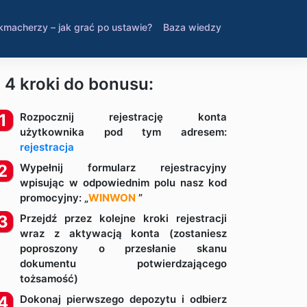
kmacherzy – jak grać po ustawie?
Baza wiedzy
4 kroki do bonusu:
Rozpocznij rejestrację konta
użytkownika pod tym adresem:
rejestracja
Wypełnij formularz rejestracyjny
wpisując w odpowiednim polu nasz kod
promocyjny: „
WINWON
”
Przejdź przez kolejne kroki rejestracji
wraz z aktywacją konta (zostaniesz
poproszony o przesłanie skanu
dokumentu potwierdzającego
tożsamość)
Dokonaj pierwszego depozytu i odbierz