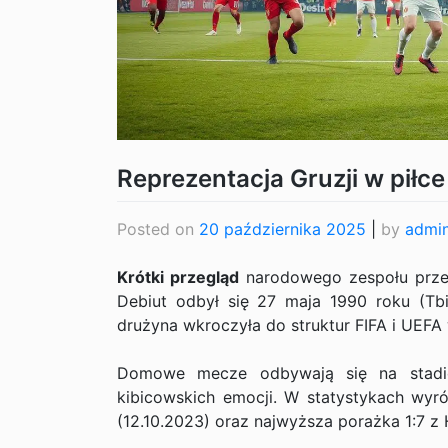
Reprezentacja Gruzji w piłc
Posted on
20 października 2025
|
by
admi
Krótki przegląd
narodowego zespołu przeds
Debiut odbył się 27 maja 1990 roku (Tbi
drużyna wkroczyła do struktur FIFA i UEFA
Domowe mecze odbywają się na stadio
kibicowskich emocji. W statystykach wyró
(12.10.2023) oraz najwyższa porażka 1:7 z 