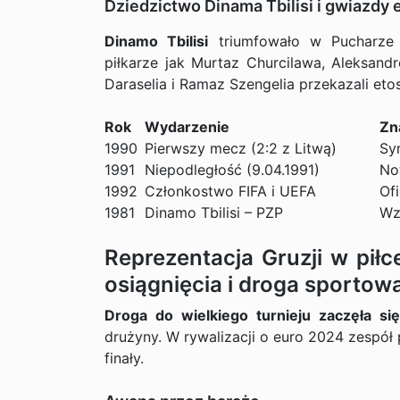
Dziedzictwo Dinama Tbilisi i gwiazdy
Dinamo Tbilisi
triumfowało w Pucharze
piłkarze jak Murtaz Churcilawa, Aleksandr
Daraselia i Ramaz Szengelia przekazali et
Rok
Wydarzenie
Zn
1990
Pierwszy mecz (2:2 z Litwą)
Sy
1991
Niepodległość (9.04.1991)
No
1992
Członkostwo FIFA i UEFA
Of
1981
Dinamo Tbilisi – PZP
Wz
Reprezentacja Gruzji w pił
osiągnięcia i droga sportow
Droga do wielkiego turnieju zaczęła si
drużyny. W rywalizacji o euro 2024 zespół
finały.