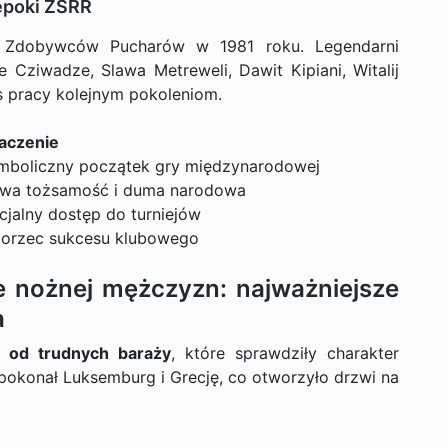
 epoki ZSRR
 Zdobywców Pucharów w 1981 roku. Legendarni
e Cziwadze, Slawa Metreweli, Dawit Kipiani, Witalij
os pracy kolejnym pokoleniom.
aczenie
mboliczny początek gry międzynarodowej
wa tożsamość i duma narodowa
icjalny dostęp do turniejów
orzec sukcesu klubowego
ce nożnej mężczyzn: najważniejsze
a
ę od trudnych baraży
, które sprawdziły charakter
 pokonał Luksemburg i Grecję, co otworzyło drzwi na