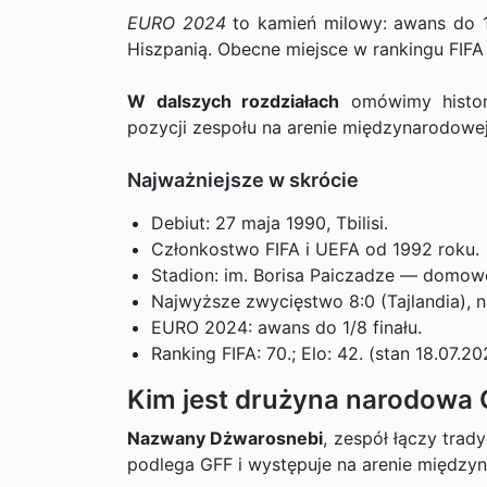
EURO 2024
to kamień milowy: awans do 1/
Hiszpanią. Obecne miejsce w rankingu FIFA t
W dalszych rozdziałach
omówimy histori
pozycji zespołu na arenie międzynarodowej
Najważniejsze w skrócie
Debiut: 27 maja 1990, Tbilisi.
Członkostwo FIFA i UEFA od 1992 roku.
Stadion: im. Borisa Paiczadze — domow
Najwyższe zwycięstwo 8:0 (Tajlandia), n
EURO 2024: awans do 1/8 finału.
Ranking FIFA: 70.; Elo: 42. (stan 18.07.20
Kim jest drużyna narodowa Gr
Nazwany Dżwarosnebi
, zespół łączy trad
podlega GFF i występuje na arenie międzyn