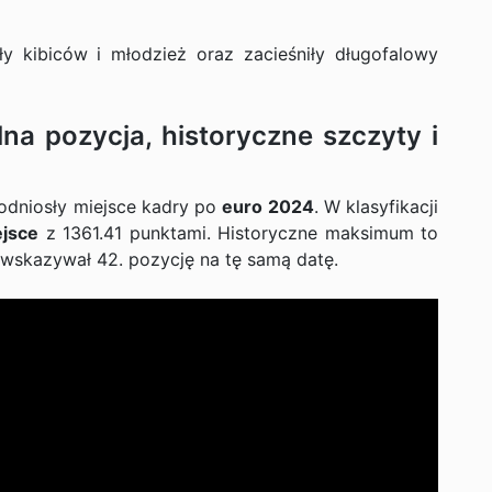
ały kibiców i młodzież oraz zacieśniły długofalowy
lna pozycja, historyczne szczyty i
podniosły miejsce kadry po
euro 2024
. W klasyfikacji
ejsce
z 1361.41 punktami. Historyczne maksimum to
e wskazywał 42. pozycję na tę samą datę.