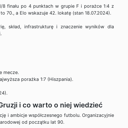
8 finału po 4 punktach w grupie F i porażce 1:4 z
o 70., a Elo wskazuje 42. lokatę (stan 18.07.2024).
ę, skład, infrastrukturę i znaczenie wyników dla
.
e mecze.
ajwyższa porażka 1:7 (Hiszpania).
24).
uzji i co warto o niej wiedzieć
ycję i ambicje współczesnego futbolu. Organizacyjnie
arodowej od początku lat 90.