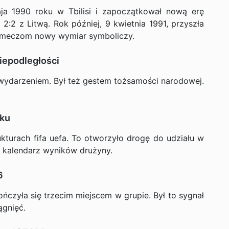
aja 1990 roku w Tbilisi i zapoczątkował nową erę
2:2 z Litwą. Rok później, 9 kwietnia 1991, przyszła
o meczom nowy wymiar symboliczy.
iepodległości
 wydarzeniem. Był też gestem tożsamości narodowej.
oku
ukturach fifa uefa. To otworzyło drogę do udziału w
 kalendarz wyników drużyny.
6
ńczyła się trzecim miejscem w grupie. Był to sygnał
ągnięć.