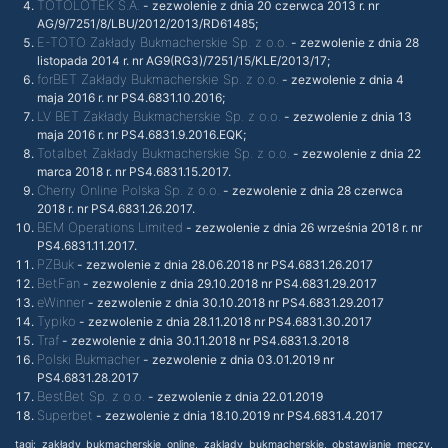
TOTOLOTEK S.A.
- zezwolenie z dnia 20 czerwca 2013 r. nr
AG/9/7251/8/LBU/2012/2013/RD61485;
E-TOTO Zakłady Bukmacherskie Sp. z o.o.
- zezwolenie z dnia 28
listopada 2014 r. nr AG9(RG3)/7251/15/KLE/2013/17;
forBET Zakłady Bukmacherskie Sp. z o.o.
- zezwolenie z dnia 4
maja 2016 r. nr PS4.6831.10.2016;
LV BET Zakłady Bukmacherskie Sp. z o.o.
- zezwolenie z dnia 13
maja 2016 r. nr PS4.6831.9.2016.EQK;
Totalbet Zakłady Bukmacherskie Sp. z o.o.
- zezwolenie z dnia 22
marca 2018 r. nr PS4.6831.15.2017.
Cherry Online Polska Sp. z o.o.
- zezwolenie z dnia 28 czerwca
2018 r. nr PS4.6831.26.2017.
BEM Operations Limited
- zezwolenie z dnia 26 września 2018 r. nr
PS4.6831.11.2017.
PZBuk
- zezwolenie z dnia 28.06.2018 nr PS4.6831.26.2017
BetFan
- zezwolenie z dnia 29.10.2018 nr PS4.6831.29.2017
eWinner
- zezwolenie z dnia 30.10.2018 nr PS4.6831.29.2017
Typiko
- zezwolenie z dnia 28.11.2018 nr PS4.6831.30.2017
Traf
- zezwolenie z dnia 30.11.2018 nr PS4.6831.3.2018
Polski Bukmacher
- zezwolenie z dnia 03.01.2019 nr
PS4.6831.28.2017
BestBet Sp. z o.o.
- zezwolenie z dnia 22.01.2019
Superbet
- zezwolenie z dnia 18.10.2019 nr PS4.6831.4.2017
tagi: zakłady bukmacherskie online, zaklady bukmacherskie, obstawianie meczy,