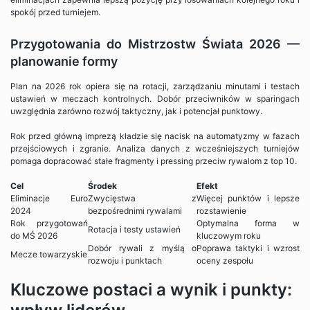
spokój przed turniejem.
Przygotowania do Mistrzostw Świata 2026 —
planowanie formy
Plan na 2026 rok opiera się na rotacji, zarządzaniu minutami i testach
ustawień w meczach kontrolnych. Dobór przeciwników w sparingach
uwzględnia zarówno rozwój taktyczny, jak i potencjał punktowy.
Rok przed główną imprezą kładzie się nacisk na automatyzmy w fazach
przejściowych i zgranie. Analiza danych z wcześniejszych turniejów
pomaga dopracować stałe fragmenty i pressing przeciw rywalom z top 10.
Cel
Środek
Efekt
Eliminacje Euro
Zwycięstwa z
Więcej punktów i lepsze
2024
bezpośrednimi rywalami
rozstawienie
Rok przygotowań
Optymalna forma w
Rotacja i testy ustawień
do MŚ 2026
kluczowym roku
Dobór rywali z myślą o
Poprawa taktyki i wzrost
Mecze towarzyskie
rozwoju i punktach
oceny zespołu
Kluczowe postaci a wynik i punkty: