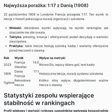
Najwyższa porażka: 1:17 z Danią (1908)
22 października 1908 w Londynie Francja przegrała 1:17. Ten wynik to
lekcja z historii pokazująca rozwój organizacji i szkolenia.
Wnioski:
rekordowe wyniki wpływają na wyniki rankingów, ale
znaczenie ma siła rywala.
Taktyka:
pressing, kreacja i efektywność podań decydują o wartości
zwycięstwa.
Praktyka:
takie mecze testują szeroką kadrę i warianty ofensywne
przed meczami o stawkę.
Rok
Wynik
Wpływ na metryki
Francja 14:0
2023
Wzrost Elo, lepszy bilans goli, test kadry
Gibraltar
Dania 17:1
1908
Historyczna lekcja, rozwój systemu szkolenia
Francja
Rekordowe
Krótko: silny wpływ; długoterminowo ważne
Ogólnie
mecze
mecze o stawkę
Statystyki zespołu wspierające
stabilność w rankingach
Profil wiekowy i wartość rynkowa zawodników wpływają bezpośrednio