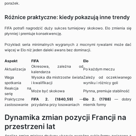
porażek.
Różnice praktyczne: kiedy pokazują inne trendy
FIFA potrafi nagrodzić duży sukces turniejowy skokowo. Elo zmienia się
płynniej i premiuje konsekwencję.
Przykład: seria minimalnych wygranych z mocnymi rywalami może dać
więcej w Elo niż jeden daleki awans bez dominacji.
Aspekt
FIFA
Elo
Okresowa, zależna od
Aktualizacja
Po każdym meczu
kalendarza
Waga
Wysoka dla mistrzostw świata
Zależy od oczekiwanego
spotkania
i kwalifikacji
wyniku i różnicy goli
Reakcja na
Może być skokowa
Płynna, premiuje stabilność
serię
Praktyczne
FIFA 2. (1840,59)
—
Elo 2. (1788)
— dobry
zastosowanie
przydatna przy losowaniach
miernik formy
Dynamika zmian pozycji Francji na
przestrzeni lat
Analiza zmian miejsca drużyny
ukazuje wyraźne cykle formy związane z