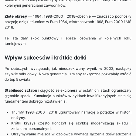
kolejnymi generacjami zawodników.
Złote okresy
— 1984, 1998–2000 i 2018-obecnie — znacząco podnosiły
pozycję dzięki triumfom w Euro 1984, mistrzostwach 1998, Euro 2000 i MŚ
2018.
Te lata dały skok punktowy i lepsze losowania w kolejnych roku
turniejowym.
Wpływ sukcesów i krótkie dołki
Po słabszych występach, jak nieoczekiwany wynik w 2002, nastąpiły
szybkie odbudowy. Nowa generacja i zmiany taktyczne pozwalały wrócić
do top 5 świata.
Stabilność sztabu
i ciągłość selekcjonera w ostatnich latach ograniczały
głębokie spadki. Kumulacja punktów w cyklach kwalifikacyjnych stała się
fundamentem dobrego rozstawienia.
Triumfy 1998–2000 i 2018 ugruntowały narrację o potędze w historii
drużyny.
Krótki kryzys często kończył się szybką modernizacją składu i
zmianami personalnymi.
Utrzymywanie miejsca w czołówce wymaga łączenia doświadczenia