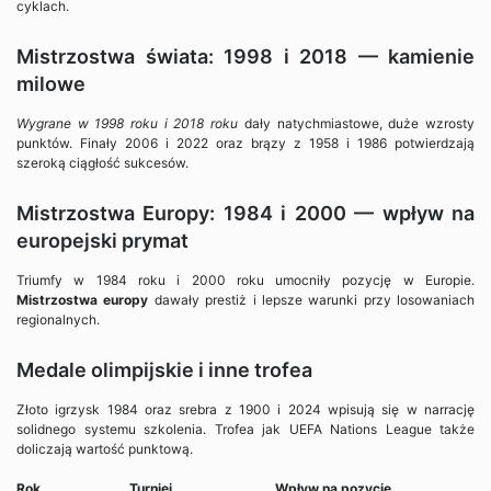
cyklach.
Mistrzostwa świata: 1998 i 2018 — kamienie
milowe
Wygrane w 1998 roku i 2018 roku
dały natychmiastowe, duże wzrosty
punktów. Finały 2006 i 2022 oraz brązy z 1958 i 1986 potwierdzają
szeroką ciągłość sukcesów.
Mistrzostwa Europy: 1984 i 2000 — wpływ na
europejski prymat
Triumfy w 1984 roku i 2000 roku umocniły pozycję w Europie.
Mistrzostwa europy
dawały prestiż i lepsze warunki przy losowaniach
regionalnych.
Medale olimpijskie i inne trofea
Złoto igrzysk 1984 oraz srebra z 1900 i 2024 wpisują się w narrację
solidnego systemu szkolenia. Trofea jak UEFA Nations League także
doliczają wartość punktową.
Rok
Turniej
Wpływ na pozycję