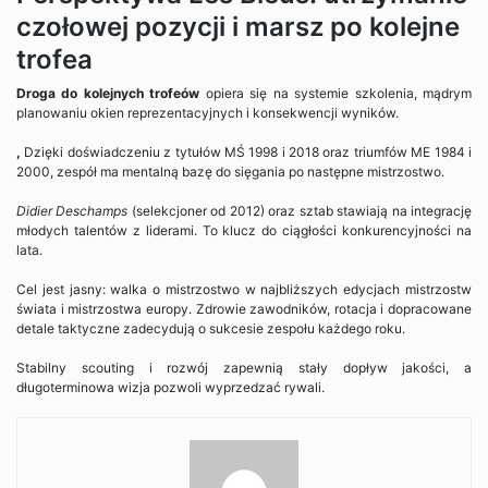
czołowej pozycji i marsz po kolejne
trofea
Droga do kolejnych trofeów
opiera się na systemie szkolenia, mądrym
planowaniu okien reprezentacyjnych i konsekwencji wyników.
,
Dzięki doświadczeniu z tytułów MŚ 1998 i 2018 oraz triumfów ME 1984 i
2000, zespół ma mentalną bazę do sięgania po następne mistrzostwo.
Didier Deschamps
(selekcjoner od 2012) oraz sztab stawiają na integrację
młodych talentów z liderami. To klucz do ciągłości konkurencyjności na
lata.
Cel jest jasny: walka o mistrzostwo w najbliższych edycjach mistrzostw
świata i mistrzostwa europy. Zdrowie zawodników, rotacja i dopracowane
detale taktyczne zadecydują o sukcesie zespołu każdego roku.
Stabilny scouting i rozwój zapewnią stały dopływ jakości, a
długoterminowa wizja pozwoli wyprzedzać rywali.