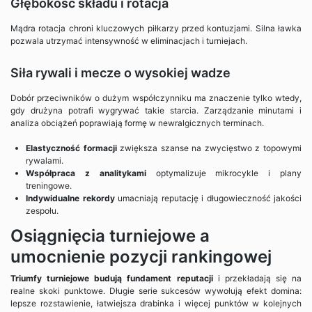
Głębokość składu i rotacja
Mądra rotacja chroni kluczowych piłkarzy przed kontuzjami. Silna ławka
pozwala utrzymać intensywność w eliminacjach i turniejach.
Siła rywali i mecze o wysokiej wadze
Dobór przeciwników o dużym współczynniku ma znaczenie tylko wtedy,
gdy drużyna potrafi wygrywać takie starcia. Zarządzanie minutami i
analiza obciążeń poprawiają formę w newralgicznych terminach.
Elastyczność formacji
zwiększa szanse na zwycięstwo z topowymi
rywalami.
Współpraca z analitykami
optymalizuje mikrocykle i plany
treningowe.
Indywidualne rekordy
umacniają reputację i długowieczność jakości
zespołu.
Osiągnięcia turniejowe a
umocnienie pozycji rankingowej
Triumfy turniejowe budują fundament reputacji
i przekładają się na
realne skoki punktowe. Długie serie sukcesów wywołują efekt domina:
lepsze rozstawienie, łatwiejsza drabinka i więcej punktów w kolejnych