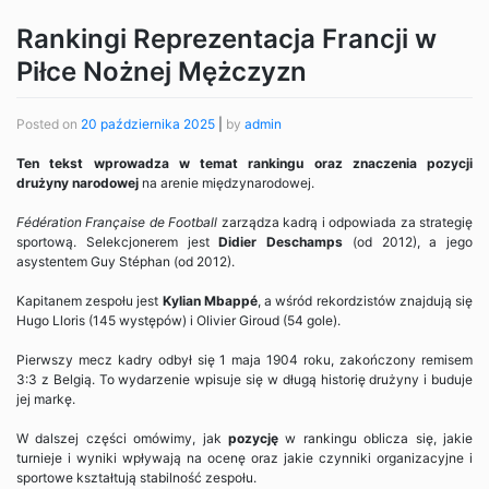
Rankingi Reprezentacja Francji w
Piłce Nożnej Mężczyzn
Posted on
20 października 2025
|
by
admin
Ten tekst wprowadza w temat rankingu oraz znaczenia pozycji
drużyny narodowej
na arenie międzynarodowej.
Fédération Française de Football
zarządza kadrą i odpowiada za strategię
sportową. Selekcjonerem jest
Didier Deschamps
(od 2012), a jego
asystentem Guy Stéphan (od 2012).
Kapitanem zespołu jest
Kylian Mbappé
, a wśród rekordzistów znajdują się
Hugo Lloris (145 występów) i Olivier Giroud (54 gole).
Pierwszy mecz kadry odbył się 1 maja 1904 roku, zakończony remisem
3:3 z Belgią. To wydarzenie wpisuje się w długą historię drużyny i buduje
jej markę.
W dalszej części omówimy, jak
pozycję
w rankingu oblicza się, jakie
turnieje i wyniki wpływają na ocenę oraz jakie czynniki organizacyjne i
sportowe kształtują stabilność zespołu.