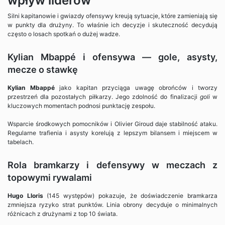
wpływ liderów
Silni kapitanowie i gwiazdy ofensywy kreują sytuacje, które zamieniają się
w punkty dla drużyny. To właśnie ich decyzje i skuteczność decydują
często o losach spotkań o dużej wadze.
Kylian Mbappé i ofensywa — gole, asysty,
mecze o stawkę
Kylian Mbappé
jako kapitan przyciąga uwagę obrońców i tworzy
przestrzeń dla pozostałych piłkarzy. Jego zdolność do finalizacji
goli
w
kluczowych momentach podnosi punktację zespołu.
Wsparcie środkowych pomocników i Olivier Giroud daje stabilność ataku.
Regularne trafienia i asysty korelują z lepszym bilansem i miejscem w
tabelach.
Rola bramkarzy i defensywy w meczach z
topowymi rywalami
Hugo Lloris
(145 występów) pokazuje, że doświadczenie bramkarza
zmniejsza ryzyko strat punktów. Linia obrony decyduje o minimalnych
różnicach z drużynami z top 10 świata.