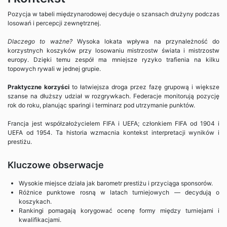
Pozycja w tabeli międzynarodowej decyduje o szansach drużyny podczas
losowań i percepcji zewnętrznej.
Dlaczego to ważne?
Wysoka lokata wpływa na przynależność do
korzystnych koszyków przy losowaniu mistrzostw świata i mistrzostw
europy. Dzięki temu zespół ma mniejsze ryzyko trafienia na kilku
topowych rywali w jednej grupie.
Praktyczne korzyści
to łatwiejsza droga przez fazę grupową i większe
szanse na dłuższy udział w rozgrywkach. Federacje monitorują pozycję
rok do roku, planując sparingi i terminarz pod utrzymanie punktów.
Francja jest współzałożycielem FIFA i UEFA; członkiem FIFA od 1904 i
UEFA od 1954. Ta historia wzmacnia kontekst interpretacji wyników i
prestiżu.
Kluczowe obserwacje
Wysokie miejsce działa jak barometr prestiżu i przyciąga sponsorów.
Różnice punktowe rosną w latach turniejowych — decydują o
koszykach.
Rankingi pomagają korygować ocenę formy między turniejami i
kwalifikacjami.