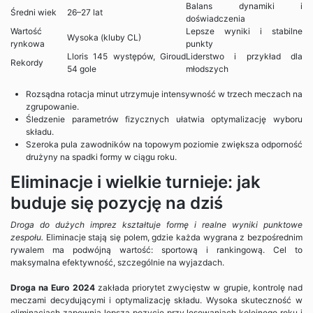
Balans dynamiki i
Średni wiek
26–27 lat
doświadczenia
Wartość
Lepsze wyniki i stabilne
Wysoka (kluby CL)
rynkowa
punkty
Lloris 145 występów, Giroud
Liderstwo i przykład dla
Rekordy
54 gole
młodszych
Rozsądna rotacja minut utrzymuje intensywność w trzech meczach na
zgrupowanie.
Śledzenie parametrów fizycznych ułatwia optymalizację wyboru
składu.
Szeroka pula zawodników na topowym poziomie zwiększa odporność
drużyny na spadki formy w ciągu roku.
Eliminacje i wielkie turnieje: jak
buduje się pozycję na dziś
Droga do dużych imprez kształtuje formę i realne wyniki punktowe
zespołu.
Eliminacje stają się polem, gdzie każda wygrana z bezpośrednim
rywalem ma podwójną wartość: sportową i rankingową. Cel to
maksymalna efektywność, szczególnie na wyjazdach.
Droga na Euro 2024
zakłada priorytet zwycięstw w grupie, kontrolę nad
meczami decydującymi i optymalizację składu. Wysoka skuteczność w
eliminacjach zapewnia lepszą pozycję przy losowaniach kolejnego roku i