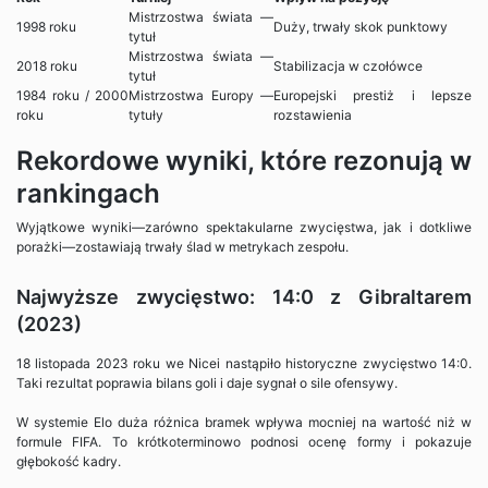
Mistrzostwa świata —
1998 roku
Duży, trwały skok punktowy
tytuł
Mistrzostwa świata —
2018 roku
Stabilizacja w czołówce
tytuł
1984 roku / 2000
Mistrzostwa Europy —
Europejski prestiż i lepsze
roku
tytuły
rozstawienia
Rekordowe wyniki, które rezonują w
rankingach
Wyjątkowe wyniki—zarówno spektakularne zwycięstwa, jak i dotkliwe
porażki—zostawiają trwały ślad w metrykach zespołu.
Najwyższe zwycięstwo: 14:0 z Gibraltarem
(2023)
18 listopada 2023 roku we Nicei nastąpiło historyczne zwycięstwo 14:0.
Taki rezultat poprawia bilans goli i daje sygnał o sile ofensywy.
W systemie Elo duża różnica bramek wpływa mocniej na wartość niż w
formule FIFA. To krótkoterminowo podnosi ocenę formy i pokazuje
głębokość kadry.