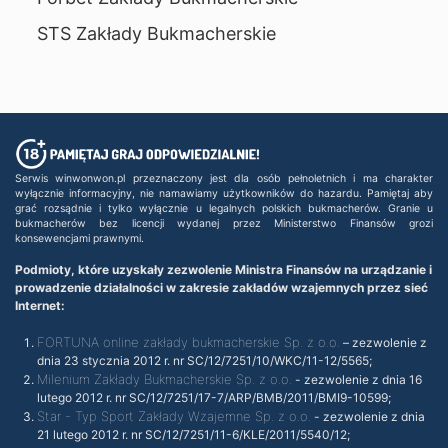
STS Zakłady Bukmacherskie
Serwis winwonwon.pl przeznaczony jest dla osób pełnoletnich i ma charakter
wyłącznie informacyjny, nie namawiamy użytkowników do hazardu. Pamiętaj aby
grać rozsądnie i tylko wyłącznie u legalnych polskich bukmacherów. Granie u
bukmacherów bez licencji wydanej przez Ministerstwo Finansów grozi
konsewencjami prawnymi.
Podmioty, które uzyskały zezwolenie Ministra Finansów na urządzanie i
prowadzenie działalności w zakresie zakładów wzajemnych przez sieć
Internet:
FORTUNA online zakłady bukmacherskie Sp. z o.o.
– zezwolenie z
dnia 23 stycznia 2012 r. nr SC/12/7251/10/WKC/11-12/5565;
Milenium Zakłady Bukmacherskie Sp. z o.o.
- zezwolenie z dnia 16
lutego 2012 r. nr SC/12/7251/17-7/ARP/BMB/2011/BMI9-10599;
Star - Typ Sport Zakłady Wzajemne Sp. z o.o.
- zezwolenie z dnia
21 lutego 2012 r. nr SC/12/7251/11-6/KLE/2011/5540/12;