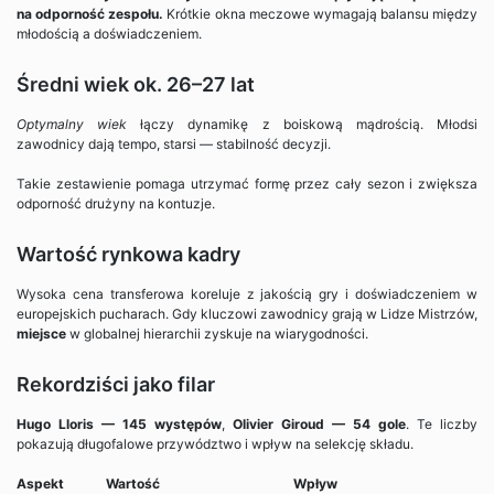
na odporność zespołu.
Krótkie okna meczowe wymagają balansu między
młodością a doświadczeniem.
Średni wiek ok. 26–27 lat
Optymalny wiek
łączy dynamikę z boiskową mądrością. Młodsi
zawodnicy dają tempo, starsi — stabilność decyzji.
Takie zestawienie pomaga utrzymać formę przez cały sezon i zwiększa
odporność drużyny na kontuzje.
Wartość rynkowa kadry
Wysoka cena transferowa koreluje z jakością gry i doświadczeniem w
europejskich pucharach. Gdy kluczowi zawodnicy grają w Lidze Mistrzów,
miejsce
w globalnej hierarchii zyskuje na wiarygodności.
Rekordziści jako filar
Hugo Lloris — 145 występów
,
Olivier Giroud — 54 gole
. Te liczby
pokazują długofalowe przywództwo i wpływ na selekcję składu.
Aspekt
Wartość
Wpływ