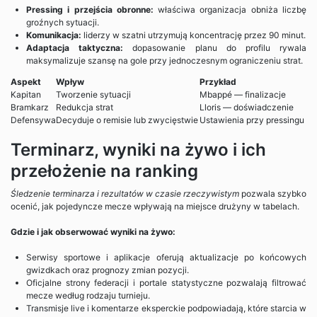
Pressing i przejścia obronne:
właściwa organizacja obniża liczbę
groźnych sytuacji.
Komunikacja:
liderzy w szatni utrzymują koncentrację przez 90 minut.
Adaptacja taktyczna:
dopasowanie planu do profilu rywala
maksymalizuje szansę na gole przy jednoczesnym ograniczeniu strat.
Aspekt
Wpływ
Przykład
Kapitan
Tworzenie sytuacji
Mbappé — finalizacje
Bramkarz
Redukcja strat
Lloris — doświadczenie
Defensywa
Decyduje o remisie lub zwycięstwie
Ustawienia przy pressingu
Terminarz, wyniki na żywo i ich
przełożenie na ranking
Śledzenie terminarza i rezultatów w czasie rzeczywistym
pozwala szybko
ocenić, jak pojedyncze mecze wpływają na miejsce drużyny w tabelach.
Gdzie i jak obserwować wyniki na żywo:
Serwisy sportowe i aplikacje oferują aktualizacje po końcowych
gwizdkach oraz prognozy zmian pozycji.
Oficjalne strony federacji i portale statystyczne pozwalają filtrować
mecze według rodzaju turnieju.
Transmisje live i komentarze eksperckie podpowiadają, które starcia w