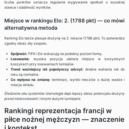
liczba punktów oznacza regularne wygrywanie spotkań o wysokiej
stawce i stabilność wyników.
Miejsce w rankingu Elo: 2. (1788 pkt) — co mówi
alternatywna metoda
Ranking Elo także plasuje drużynę na 2. lokacie (1788 pkt). To potwierdza
zgodny obraz siły zespołu.
Spójność:
FIFA i Elo wskazują na podobny poziom formy.
Losowania:
wysoka pozycja ułatwia miejsce w korzystnych
koszykach przy losowaniach turniejów.
Trend ważniejszy niż pojedynczy odczyt:
drobne wahania rok do
roku są normalne.
Co wpływa na zmianę:
terminarz, wyniki meczów o dużej wadze i
rotacja składu.
Śledzenie obu systemów równolegle
daje lepszy obraz potencjału drużyny
przed mistrzostwami i innymi dużymi turniejami.
Rankingi reprezentacja francji w
piłce nożnej mężczyzn — znaczenie
i kontekst