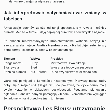
danym roku mają największe znaczenie.
Jak interpretować natychmiastowe zmiany w
tabelach
Aktualizacje punktów zależą od rangi spotkania, siły rywala i różnicy
bramek. Mecze w turnieju dają najwięcej punktów, a towarzyskie najmniej.
Po oknach reprezentacyjnych krótkoterminowe wahania pozycji nie
zawsze są alarmujące.
Analiza trendów
przez kilka lat daje rzetelniejszy
obraz formy i szans na sukces w kolejnym turnieju.
Element
Wpływ
Przykład
Ranga meczu
Duży
Mistrzostwa, kwalifikacje
Siła rywala
Średni
Wygrana z topowym zespołem
Różnica bramek
Niski–średni
Duże zwycięstwo w eliminacjach
Warto też pamiętać o kontekście historycznym. Pierwszy mecz kadry
odbył się 1 maja 1904 (Belgia 3:3), co pokazuje, że cykle formy mają
swoje korzenie w dekadach doświadczeń. Regularne planowanie
oglądania i analiza danych pomagają kibicom i komentatorom wyciągać
świadome wnioski przed ważnym turniejem.
Perspektywa Les Bleus: utrzymanie