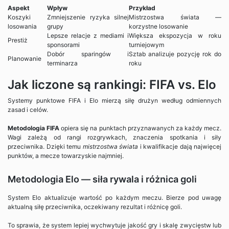
Aspekt
Wpływ
Przykład
Koszyki
Zmniejszenie ryzyka silnej
Mistrzostwa świata —
losowania
grupy
korzystne losowanie
Lepsze relacje z mediami i
Większa ekspozycja w roku
Prestiż
sponsorami
turniejowym
Dobór sparingów i
Sztab analizuje pozycję rok do
Planowanie
terminarza
roku
Jak liczone są rankingi: FIFA vs. Elo
Systemy punktowe FIFA i Elo mierzą siłę drużyn według odmiennych
zasad i celów.
Metodologia FIFA
opiera się na punktach przyznawanych za każdy mecz.
Wagi zależą od rangi rozgrywkach, znaczenia spotkania i siły
przeciwnika. Dzięki temu
mistrzostwa świata
i kwalifikacje dają najwięcej
punktów, a mecze towarzyskie najmniej.
Metodologia Elo — siła rywala i różnica goli
System Elo aktualizuje wartość po każdym meczu. Bierze pod uwagę
aktualną siłę przeciwnika, oczekiwany rezultat i różnicę goli.
To sprawia, że system lepiej wychwytuje jakość gry i skalę zwycięstw lub